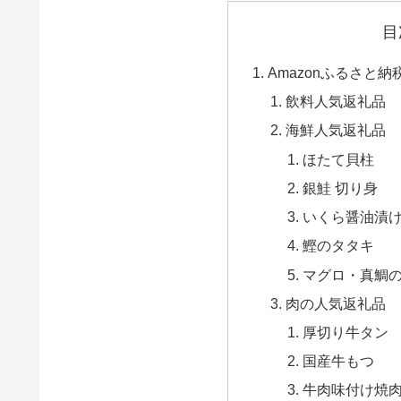
目
Amazonふるさと
飲料人気返礼品
海鮮人気返礼品
ほたて貝柱
銀鮭 切り身
いくら醤油漬
鰹のタタキ
マグロ・真鯛
肉の人気返礼品
厚切り牛タン
国産牛もつ
牛肉味付け焼