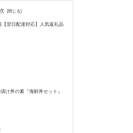
次
納税【翌日配達対応】人気返礼品
け
の漬け丼の素『海鮮丼セット』
肉